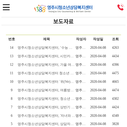
보도자료
번호
제목
작성자
작성일
조회
14
영주시청소년상담복지센터, ‘수능 이후’ 청소년 보호 활동 강화
영주시청소년상담복지센터
2020-04-08
4263
13
영주시청소년상담복지센터, 시민카운슬러 대학 수료식 개최
영주시청소년상담복지센터
2020-04-08
4434
12
영주시청소년상담복지센터, 가을 여행주간 맞아 다양한 활동 펼쳐
영주시청소년상담복지센터
2020-04-08
4396
11
영주시청소년상담복지센터 청소년 멘토 양성…영주 카운슬러대학 개강
영주시청소년상담복지센터
2020-04-08
4475
10
영주시청소년상담복지센터 `위(We)풍당당 캠프` 성료
영주시청소년상담복지센터
2020-04-08
4665
9
영주시청소년상담복지센터, 여름방학 대비 상담주간 운영
영주시청소년상담복지센터
2020-04-08
4474
8
영주시청소년상담복지센터, 청소년 아웃리치-현장상담 펼쳐
영주시청소년상담복지센터
2020-04-08
4302
7
영주시청소년상담복지센터, 상반기 1388청소년지원단 회의 개최
영주시청소년상담복지센터
2020-04-08
4424
6
영주시청소년상담복지센터, '자녀와 함께 성장하는 부모교육'
영주시청소년상담복지센터
2020-04-08
4349
5
영주시청소년상담복지센터, 상담자원봉사자 멘토와 청소년 멘티 결연식
영주시청소년상담복지센터
2020-04-08
3828