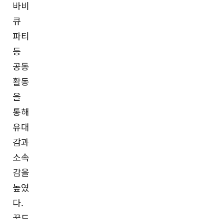
바비
큐
파티
등
공동
활동
을
통해
유대
감과
소속
감을
높였
다.
꿈드