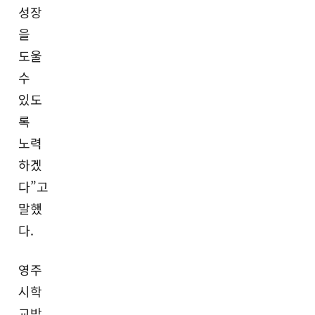
성장
을
도울
수
있도
록
노력
하겠
다”고
말했
다.
영주
시학
교밖