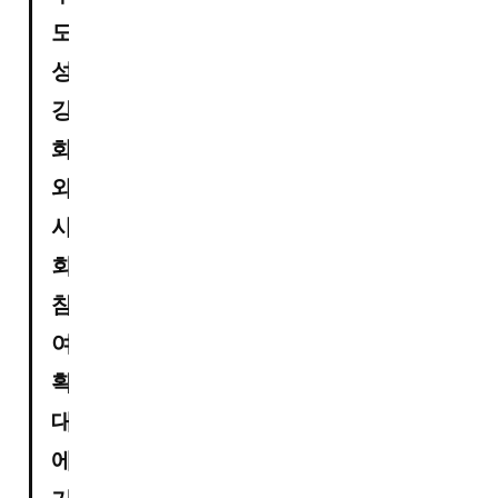
도
성 
강
화
와 
사
회
참
여 
확
대
에 