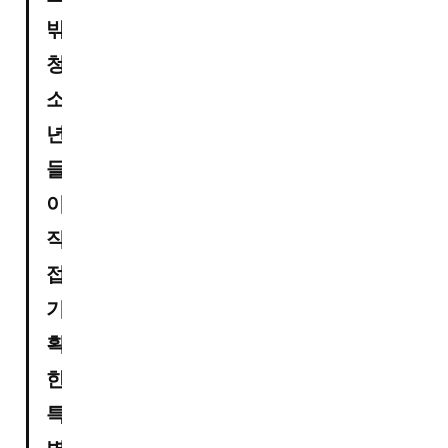
밖 
청
소
년
들
이 
직
접 
기
획
한 
특