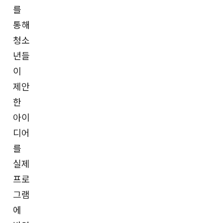
를
통해
청소
년들
이
제안
한
아이
디어
를
실제
프로
그램
에