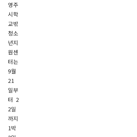
영주
시학
교밖
청소
년지
원센
터는
9월
21
일부
터 2
2일
까지
1박