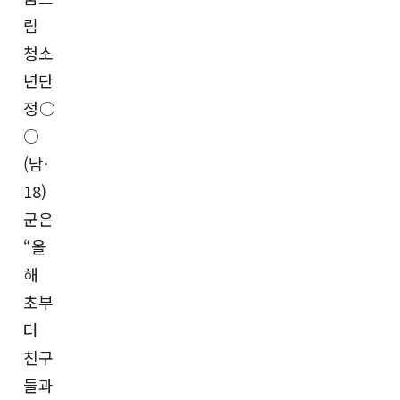
림
청소
년단
정○
○
(남·
18)
군은
“올
해
초부
터
친구
들과