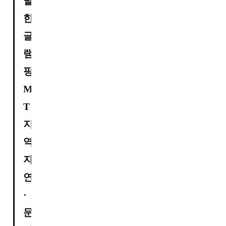
별
한 
글
램
핑 
M
T

지
역 
자
연
·
문