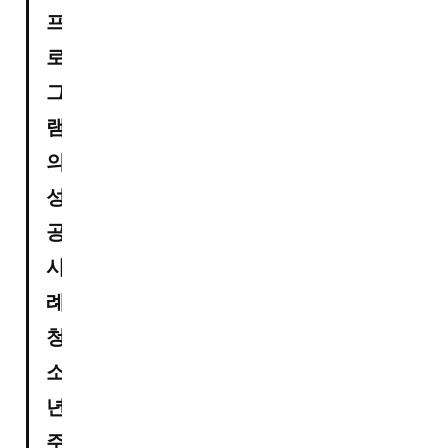
프
로
그
램
의 
성
공 
사
례

청
소
년 
주