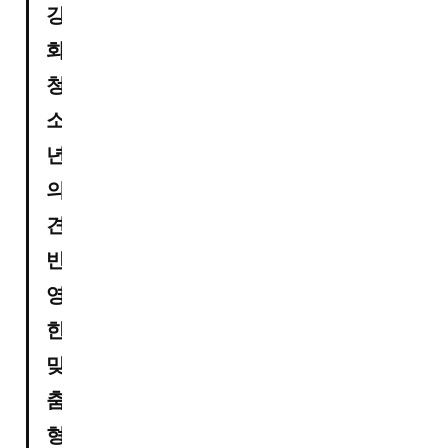
강
화

청
소
년 
의
견 
반
영
한 
맞
춤
형 