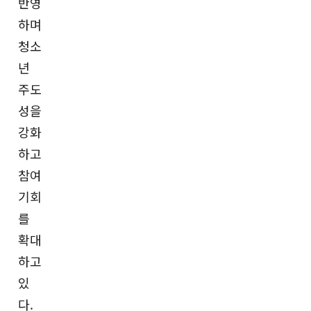
반영
하며
청소
년
주도
성을
강화
하고
참여
기회
를
확대
하고
있
다.