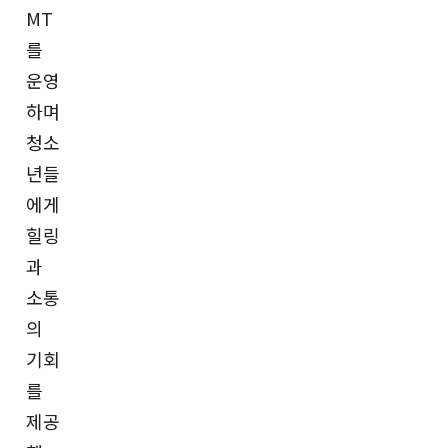
MT
를
운영
하며
청소
년들
에게
힐링
과
소통
의
기회
를
제공