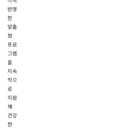
적극
반영
한
맞춤
형
프로
그램
을
지속
적으
로
지원
해
건강
한