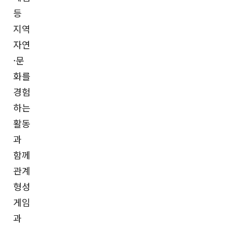
등
지역
자연
·문
화를
경험
하는
활동
과
함께
관계
형성
게임
과