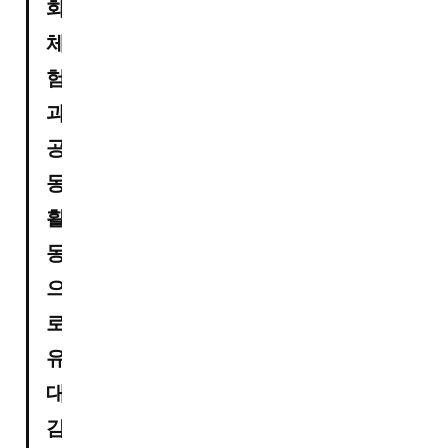
화 
체
험
과 
공
동 
활
동
으
로 
유
대
감 