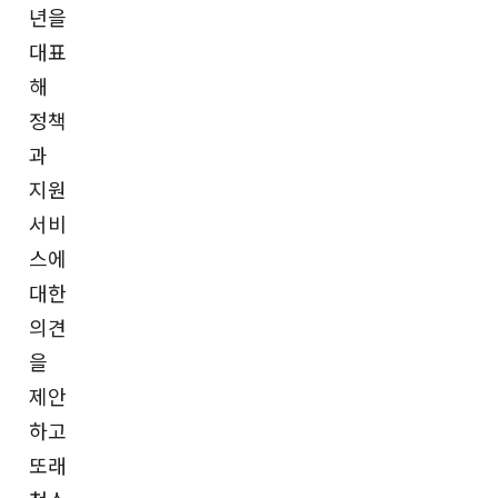
년을
대표
해
정책
과
지원
서비
스에
대한
의견
을
제안
하고
또래