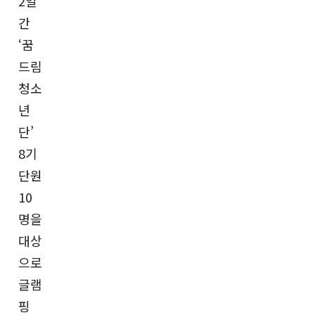
2일
간
‘꿈
드림
청소
년
단’
8기
단원
10
명을
대상
으로
글램
핑