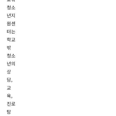
청소
년지
원센
터는
학교
밖
청소
년의
상
담,
교
육,
진로
탐