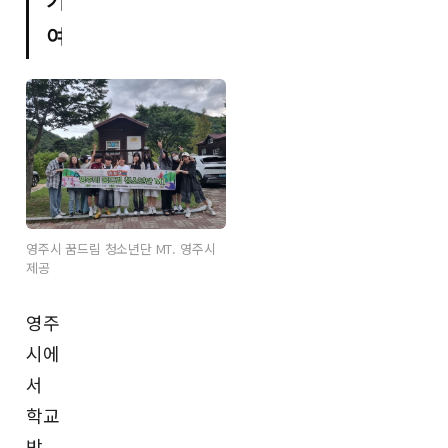
기
여
영주시 꿈드림 청소년단 MT. 영주시
제공
영주
시에
서
학교
밖