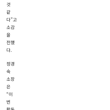
것
같
다”고
소감
을
전했
다.
정경
숙
소장
은
“이
번
활동