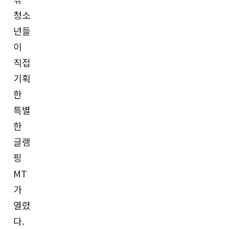
청소
년들
이
직접
기획
한
특별
한
글램
핑
MT
가
열렸
다.