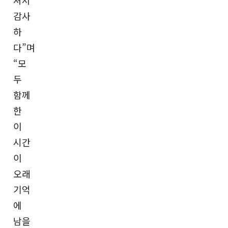
셔서
감사
하
다”며
“모
두
함께
한
이
시간
이
오래
기억
에
남을