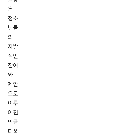
은
청소
년들
의
자발
적인
참여
와
제안
으로
이루
어진
만큼
더욱