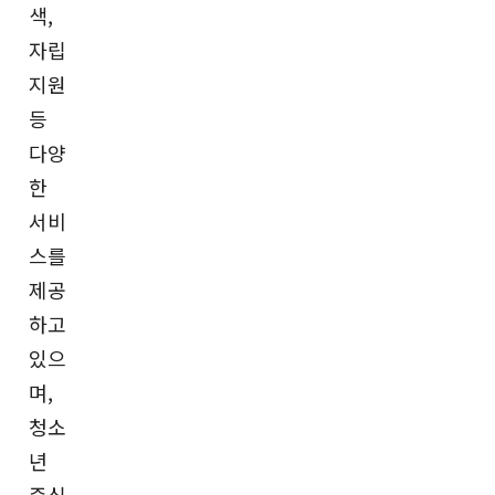
색,
자립
지원
등
다양
한
서비
스를
제공
하고
있으
며,
청소
년