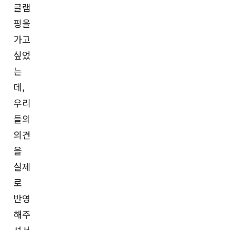
글램
핑을
가고
싶었
는
데,
우리
들의
의견
을
실제
로
반영
해주