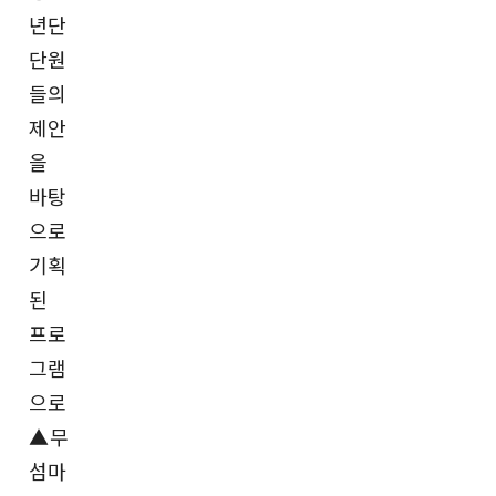
년단
단원
들의
제안
을
바탕
으로
기획
된
프로
그램
으로
▲무
섬마