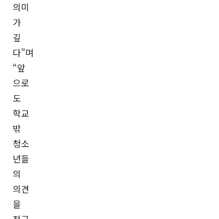
의미
가
깊
다”며
“앞
으로
도
학교
밖
청소
년들
의
의견
을