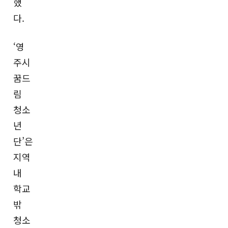
했
다.
‘영
주시
꿈드
림
청소
년
단’은
지역
내
학교
밖
청소