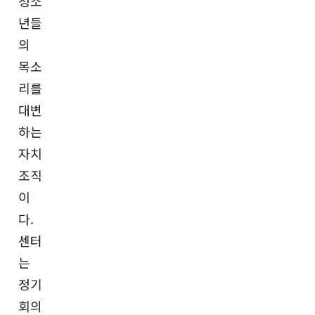
청소
년들
의
목소
리를
대변
하는
자치
조직
이
다.
센터
는
정기
회의