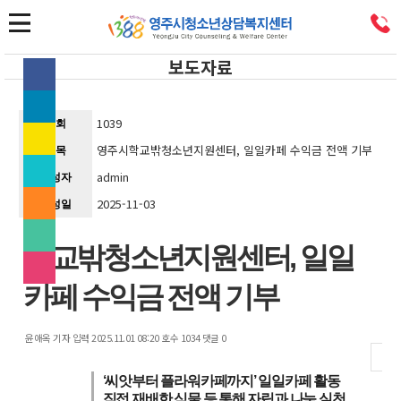
보도자료
S
페
N
이
스
트
S
1039
조회
북
위
기
(으)
터
카
영주시학교밖청소년지원센터, 일일카페 수익금 전액 기부
제목
로
(으)
카
사
admin
작성자
기
로
오
U
보
사
기
스
R
2025-11-03
작성일
보
사
토
L
이
내
내
보
리
복
메
기
기
내
(으)
사
일
다
학교밖청소년지원센터, 일일
기
로
(으)
(으)
른
기
로
로
공
기
카페 수익금 전액 기부
사
기
기
유
사
보
사
사
찾
스
내
보
보
기
크
윤애옥 기자
입력 2025.11.01 08:20
호수 1034
댓글 0
기
기
내
내
랩
자
기
기
하
명
바
기
로
‘씨앗부터 플라워카페까지’ 일일카페 활동
가
직접 재배한 식물 등 통해 자립과 나눔 실천