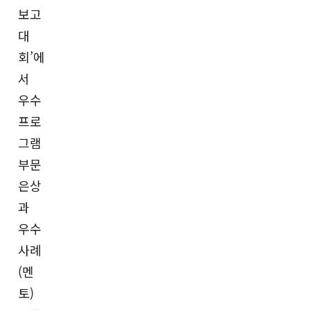
보고
대
회’에
서
우수
프로
그램
부문
은상
과
우수
사례
(멘
토)