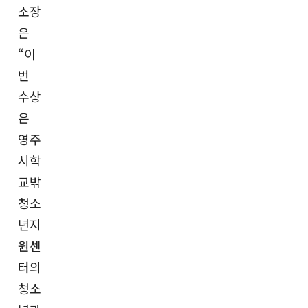
소장
은
“이
번
수상
은
영주
시학
교밖
청소
년지
원센
터의
청소