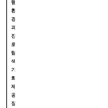
램, 
환
경
과 
진
로 
탐
색 
기
회 
제
공

장