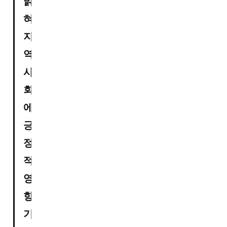
밝
혀

지
역 
사
회
에 
긍
정
적 
영
향 
기