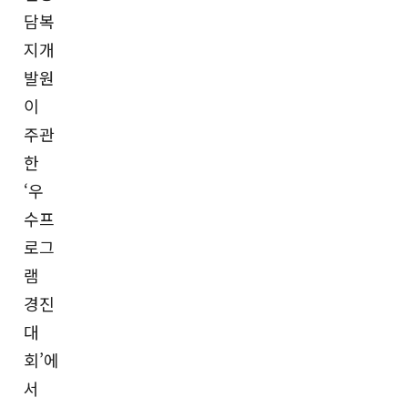
담복
지개
발원
이
주관
한
‘우
수프
로그
램
경진
대
회’에
서