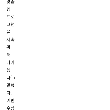
맞춤
형
프로
그램
을
지속
확대
해
나가
겠
다”고
말했
다.
이번
수상