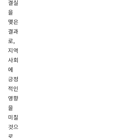
결실
을
맺은
결과
로,
지역
사회
에
긍정
적인
영향
을
미칠
것으
로