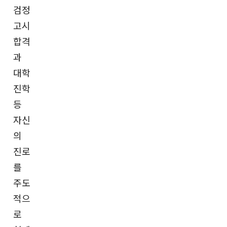
검정
고시
합격
과
대학
진학
등
자신
의
진로
를
주도
적으
로