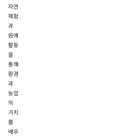
자연
체험
과
원예
활동
을
통해
환경
과
농업
의
가치
를
배우