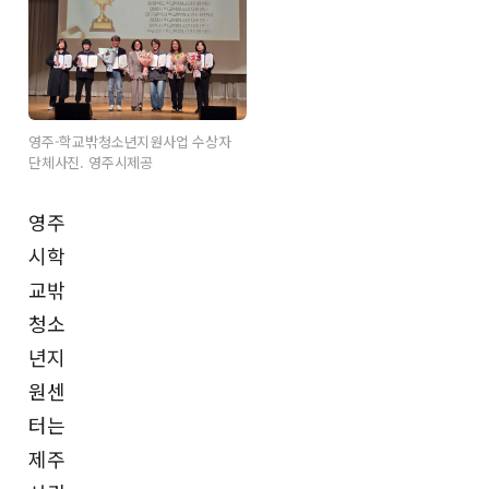
영주-학교밖청소년지원사업 수상자
단체사진. 영주시제공
영주
시학
교밖
청소
년지
원센
터는
제주