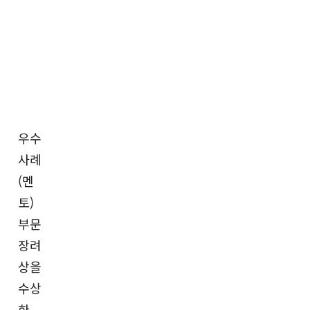
우수
사례
(멘
토)
부문
장려
상을
수상
한