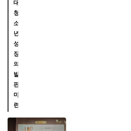
대, 
청
소
년 
성
장
의 
발
판 
마
련