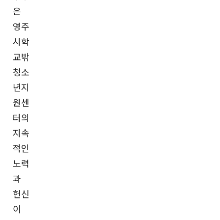
은
영주
시학
교밖
청소
년지
원센
터의
지속
적인
노력
과
헌신
이