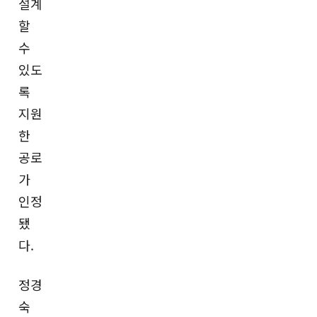
설계
할
수
있도
록
지원
한
공로
가
인정
됐
다.
정경
숙