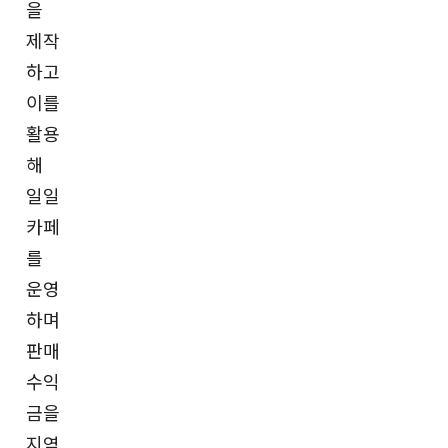
을
제작
하고
이를
활용
해
일일
카페
를
운영
하며
판매
수익
금을
지역