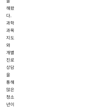
을
해왔
다.
과학
과목
지도
와
개별
진로
상담
을
통해
많은
청소
년이