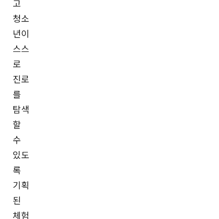
고
청소
년이
스스
로
진로
를
탐색
할
수
있도
록
기획
된
체험