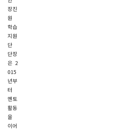
장진
원
학습
지원
단
단장
은 2
015
년부
터
멘토
활동
을
이어