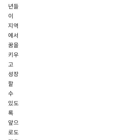
년들
이
지역
에서
꿈을
키우
고
성장
할
수
있도
록
앞으
로도