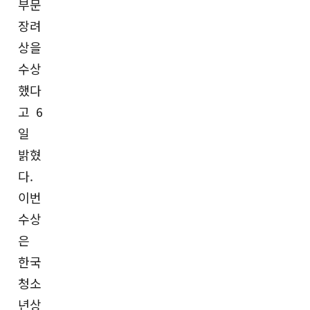
부문
장려
상을
수상
했다
고 6
일
밝혔
다.
이번
수상
은
한국
청소
년상