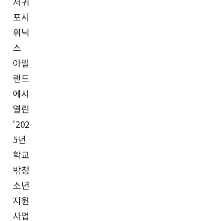
서귀
포시
휘닉
스
아일
랜드
에서
열린
‘202
5년
학교
밖청
소년
지원
사업