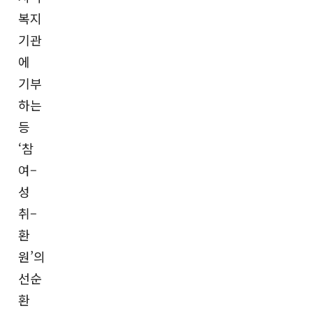
복지
기관
에
기부
하는
등
‘참
여–
성
취–
환
원’의
선순
환