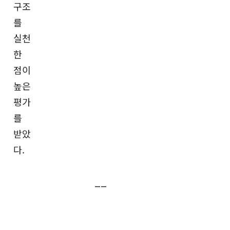
구조
를
실천
한
점이
높은
평가
를
받았
다.
__