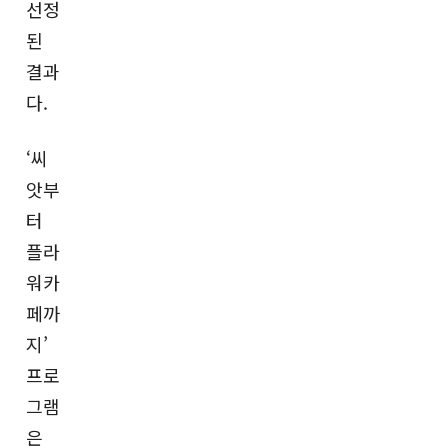
선정
된
결과
다.
‘씨
앗부
터
플라
워카
페까
지’
프로
그램
은