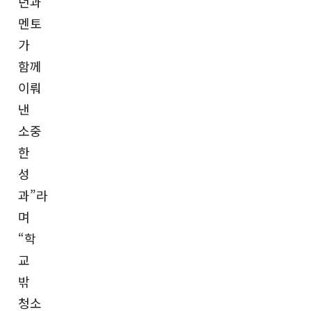
년과
멘토
가
함께
이뤄
낸
소중
한
성
과”라
며
“학
교
밖
청소