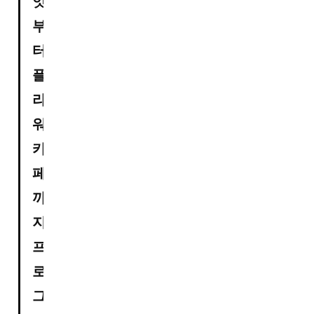
앗
부
터 
플
라
워
카
페
까
지’ 
프
로
그