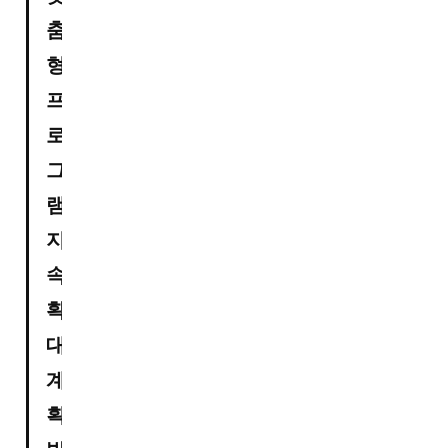
춤
형 
프
로
그
램 
지
속 
확
대 
계
획 