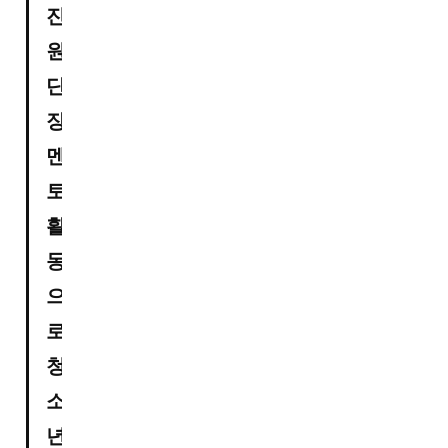
진
원 
단
장, 
멘
토 
활
동
으
로 
청
소
년 