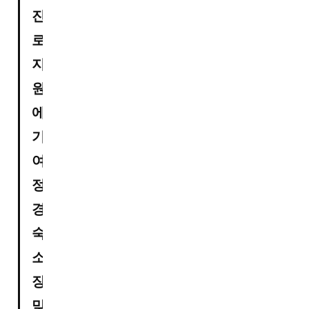
진
로 
지
원
에 
기
여

정
경
숙 
소
장, 
맞