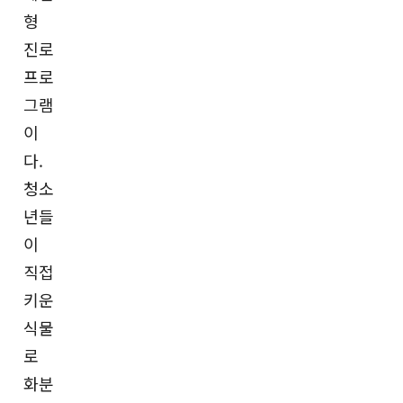
형
진로
프로
그램
이
다.
청소
년들
이
직접
키운
식물
로
화분