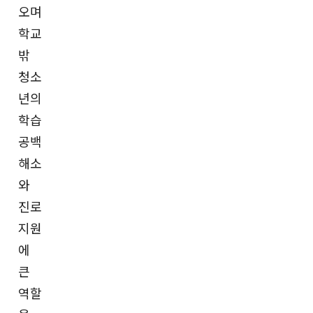
오며
학교
밖
청소
년의
학습
공백
해소
와
진로
지원
에
큰
역할