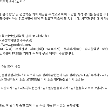
력특화교육 1급자격
 질적 향상 및 평생학습 기회 제공을 목적으로 하여 다양한 자격 강좌를 운영합니
활용해야 하는 진로개발에 있어 꼭 필요한 학습이 될 것입니다. 시간과 공간에 제약
없음 (일반인,대학생,단체 등 지원가능)
 무료장학지원 (3과목무료)
//www.goodedu.net/
EE입력) - 수강신청 - 과목선택(1~3과목까지) - 결재하기(0원) - 강의실입장 - 학
입력란에 FREE를 기재해 주셔야 무료 혜택이 가능합니다.
자격증 90여 과정
인돌봄생활지원사/ 바리스타1급/ 정리수납전문가1급/ 심리상담사1급/ 독서지도사1급
/ 안전지도사 1급/ 요양병원관리사 1급/ 반려동물관리사 1급 등
가사관리사 1급/ 사무경리전문가 1급/ 일상돌봄매니저 1급/ 늘봄학교프로그램지도사 
 완료 후 관리자 승인 없이 바로 수강 가능 (학사일정 문자공지)