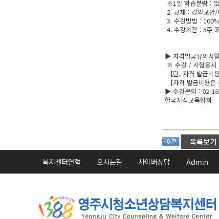
※1일 학습분량 : 
2. 교재 : 강의교안
3. 수강방법 : 10
4. 수강기간 : 5주 
▶ 자격발급유의사
※ 수강 / 시험응시
【단, 자격 발급비
【자격 발급비용은 
▶ 수강문의 : 02-16
한국지식교육협회
복지센터연혁
오시는길
사이버상담
Admin