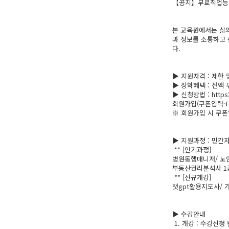
【공지】무료직업능
본 교육원에서는 삶의
과 정보를 소통하고 
다.
▶ 지원자격 : 제한 
▶ 장학혜택 : 전액
▶ 신청방법 : https:
회원가입(쿠폰입력-FR
※ 회원가입 시 쿠폰
▶ 지원과정 : 민간
** [인기과정]
병원동행매니저/ 노
부동산권리분석사 1급
** [신규개강]
챗gpt활용지도사/ 
▶ 수강안내
1. 개강 : 수강신청