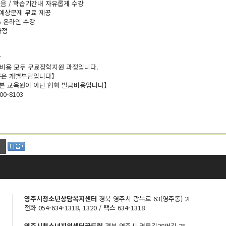
없음 / 학습기간내 자유롭게 수강
/예상문제 무료 제공
0% 온라인 수강
과정
항
 비용 모두 무료장학지원 과정입니다.
용은 개별부담입니다】
본 교육원이 아닌 협회 발급비용입니다】
00-8103
영주시청소년상담복지센터
경북 영주시 광복로 63(영주동) 2F
전화 054-634-1318, 1320 / 팩스 634-1318
영주시청소년지원센터꿈드림
경북 영주시 명륜길28번길 25