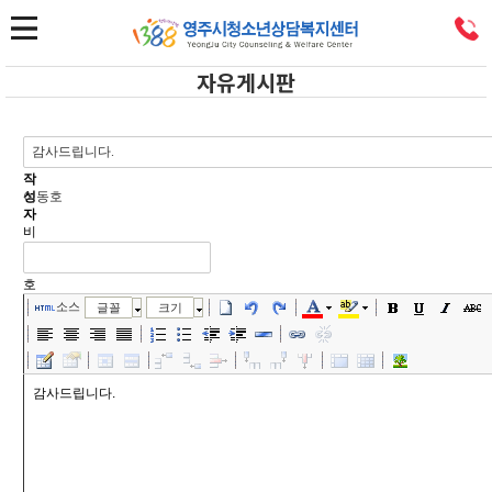
자유게시판
제
목
작
성
이동호
자
비
밀
번
호
소스
글꼴
크기