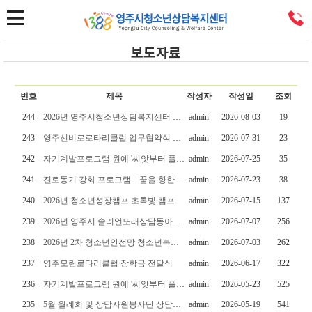
보도자료
번호
제목
작성자
작성일
조회
244
2026년 영주시청소년상담복지센터 디지털미디어 피해청소년 회복지원사업 운영
admin
2026-08-03
19
243
영주선비로로타리클럽 업무협약식 및 장학금 전달식
admin
2026-07-31
23
242
자기계발프로그램 원예 '씨앗부터 플라워카페까지' 일일카페 운영
admin
2026-07-25
35
241
진로동기 강화 프로그램「꿈을 향한 첫걸음」직업탐색 특강 운영
admin
2026-07-23
38
240
2026년 청소년성장캠프 초록빛 캠프
admin
2026-07-15
137
239
2026년 영주시 솔리언또래상담동아리 솔리언 별빛 캠프
admin
2026-07-07
256
238
2026년 2차 청소년안전망 청소년복지 실무위원회 회의
admin
2026-07-03
262
237
영주모란로타리클럽 장학금 전달식
admin
2026-06-17
322
236
자기계발프로그램 원예 '씨앗부터 플라워카페까지' 운영
admin
2026-05-23
525
235
5월 월례회 및 상담자원봉사단 상담사의 자기돌봄과 정서행동 상담
admin
2026-05-19
541