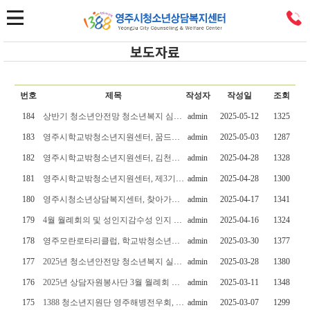
보도자료
번호
제목
작성자
작성일
조회
184
상반기 청소년안전망 청소년복지 심의위원회 회의
admin
2025-05-12
1325
183
영주시학교밖청소년지원센터, 꿈드림 청소년단 8기 위촉식 개최
admin
2025-05-03
1287
182
영주시학교밖청소년지원센터, 김천시 우수 운영 사례 벤치마킹
admin
2025-04-28
1328
181
영주시학교밖청소년지원센터, 제3기 꿈드림 부모단 위촉식
admin
2025-04-28
1300
180
영주시청소년상담복지센터, 찾아가는 학교폭력예방교육 실시
admin
2025-04-17
1341
179
4월 월례회의 및 성인지감수성 인지 향상 교육
admin
2025-04-16
1324
178
영주모란로타리클럽, 학교밖청소년을 위한 여성위생용품 기증
admin
2025-03-30
1377
177
2025년 청소년안전망 청소년복지 실무위원회 1차 회의 개최
admin
2025-03-28
1380
176
2025년 상담자원봉사단 3월 월례회 및 신규회원 7명 위촉식
admin
2025-03-11
1348
175
1388 청소년지원단 영주해병전우회, 장학금 100만원 전달
admin
2025-03-07
1299